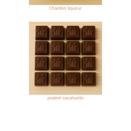
Chardon liqueur
praliné cacahuète