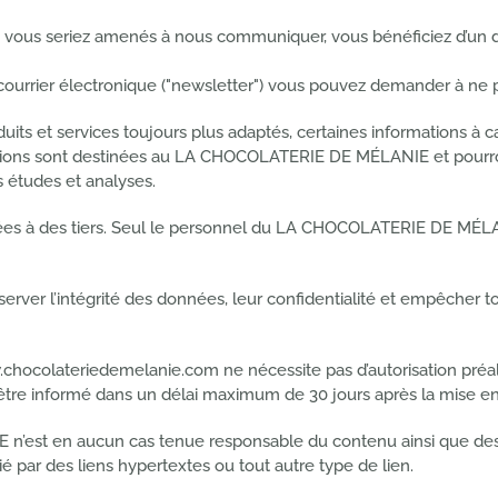
 vous seriez amenés à nous communiquer, vous bénéficiez d’un dro
courrier électronique ("newsletter") vous pouvez demander à ne pl
ts et services toujours plus adaptés, certaines informations à car
tions sont destinées au LA CHOCOLATERIE DE MÉLANIE et pourron
 études et analyses.
es à des tiers. Seul le personnel du LA CHOCOLATERIE DE MÉL
server l’intégrité des données, leur confidentialité et empêcher 
ww.chocolateriedemelanie.com ne nécessite pas d’autorisation p
 informé dans un délai maximum de 30 jours après la mise en 
’est en aucun cas tenue responsable du contenu ainsi que des p
é par des liens hypertextes ou tout autre type de lien.