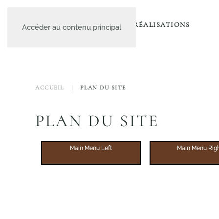
A PROPOS
LE CATALOGUE
NOS RÉALISATIONS
Accéder au contenu principal
ACCUEIL
PLAN DU SITE
PLAN DU SITE
Main Menu Left
Main Menu Rig