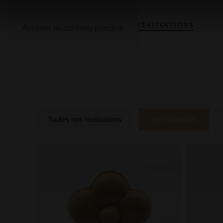
A PROPOS
LE CATALOGUE
NOS RÉALISATIONS
Accéder au contenu principal
Toutes nos réalisations
Les Chocolats